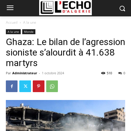
Accueil
A la une
A la une
Monde
Ghaza: Le bilan de l’agression
sioniste s’alourdit à 41.638
martyrs
Par
Administrateur
-
1 octobre 2024
510
0