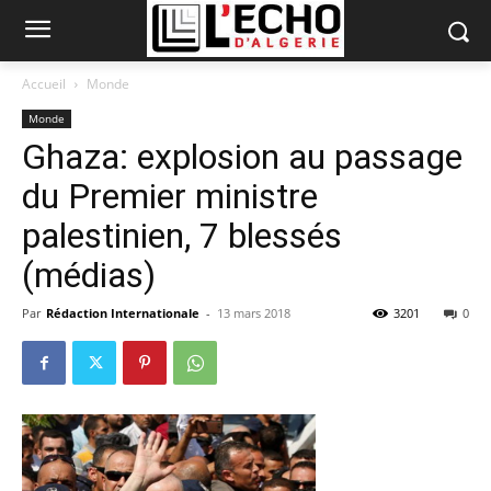
Accueil
Monde
Monde
Ghaza: explosion au passage
du Premier ministre
palestinien, 7 blessés
(médias)
Par
Rédaction Internationale
-
13 mars 2018
3201
0