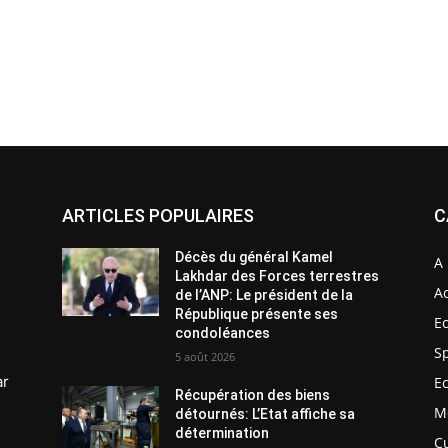
ARTICLES POPULAIRES
C
Décès du général Kamel
A 
Lakhdar des Forces terrestres
Ac
de l’ANP: Le président de la
République présente ses
E
condoléances
S
5 août 2026
ar
E
Récupération des biens
M
détournés: L’Etat affiche sa
détermination
C