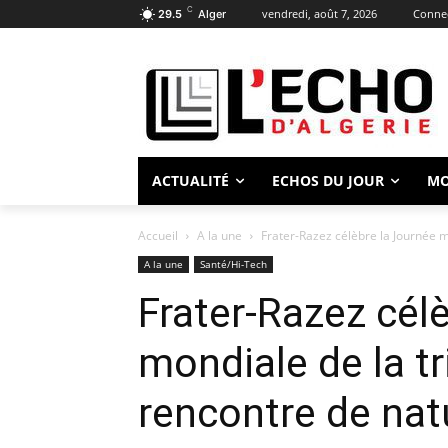
C
vendredi, août 7, 2026
Connec
29.5
Alger
ACTUALITÉ
ECHOS DU JOUR
M
Accueil
A la une
Frater-Razez célèbre la Journée m
A la une
Santé/Hi-Tech
Frater-Razez cél
mondiale de la t
rencontre de natu