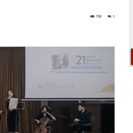
798
0