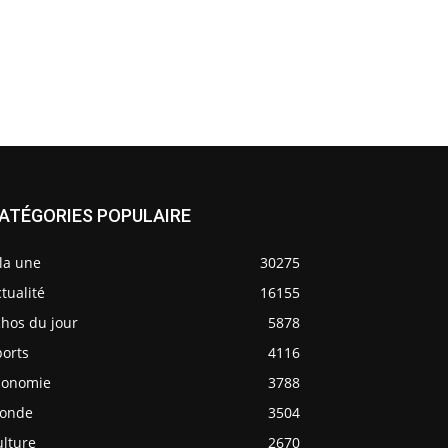
ATÉGORIES POPULAIRE
la une
30275
tualité
16155
chos du jour
5878
ports
4116
conomie
3788
onde
3504
ulture
2670