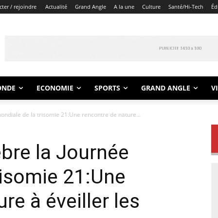
ter / rejoindre
Actualité
Grand Angle
A la une
Culture
Santé/Hi-Tech
Éd
ONDE
ECONOMIE
SPORTS
GRAND ANGLE
V
ondiale de la trisomie 21:Une rencontre de nature...
èbre la Journée
risomie 21:Une
re à éveiller les