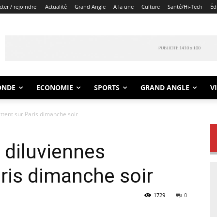
ter / rejoindre
Actualité
Grand Angle
A la une
Culture
Santé/Hi-Tech
Éd
ONDE
ECONOMIE
SPORTS
GRAND ANGLE
V
attent sur Paris dimanche soir
 diluviennes
aris dimanche soir
1729
0