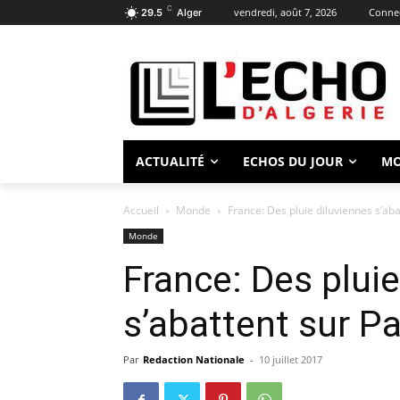
C
vendredi, août 7, 2026
Connec
29.5
Alger
ACTUALITÉ
ECHOS DU JOUR
M
Accueil
Monde
France: Des pluie diluviennes s’ab
Monde
France: Des pluie
s’abattent sur P
Par
Redaction Nationale
-
10 juillet 2017