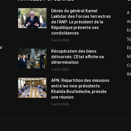
Décès du général Kamel
A 
Lakhdar des Forces terrestres
Ac
de l’ANP: Le président de la
République présente ses
E
condoléances
S
5 août 2026
ar
E
Récupération des biens
M
détournés: L’Etat affiche sa
détermination
C
5 août 2026
R
APN: Répartition des missions
entre les vice-présidents:
Khalida Boufedeche, préside
une réunion
5 août 2026