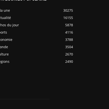
la une
30275
tualité
16155
chos du jour
5878
ports
4116
conomie
3788
onde
3504
ulture
2670
égions
2490