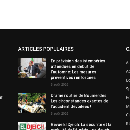
ARTICLES POPULAIRES
C
En prévision des intempéries
A 
attendues en début de
Ac
l’automne: Les mesures
préventives renforcées
E
8 août 2026
S
Drame routier de Boumerdès:
ar
E
Les circonstances exactes de
M
l’accident dévoilées !
8 août 2026
C
R
Revue El Djeich: La sécurité et la