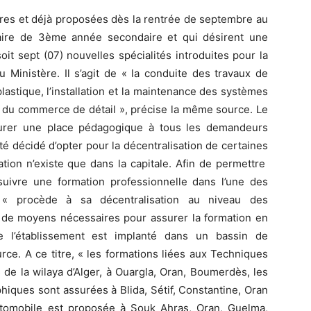
’ores et déjà proposées dès la rentrée de septembre au
laire de 3ème année secondaire et qui désirent une
oit sept (07) nouvelles spécialités introduites pour la
Ministère. Il s’agit de « la conduite des travaux de
 plastique, l’installation et la maintenance des systèmes
on du commerce de détail », précise la même source. Le
ssurer une place pédagogique à tous les demandeurs
été décidé d’opter pour la décentralisation de certaines
ation n’existe que dans la capitale. Afin de permettre
suivre une formation professionnelle dans l’une des
r « procède à sa décentralisation au niveau des
t de moyens nécessaires pour assurer la formation en
ue l’établissement est implanté dans un bassin de
rce. A ce titre, « les formations liées aux Techniques
de la wilaya d’Alger, à Ouargla, Oran, Boumerdès, les
phiques sont assurées à Blida, Sétif, Constantine, Oran
utomobile est proposée à Souk Ahras, Oran, Guelma,