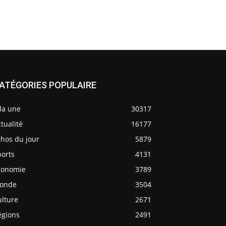
ATÉGORIES POPULAIRE
la une
30317
tualité
16177
chos du jour
5879
ports
4131
conomie
3789
onde
3504
ulture
2671
égions
2491