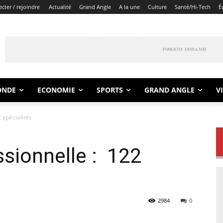
cter / rejoindre
Actualité
Grand Angle
A la une
Culture
Santé/Hi-Tech
É
ONDE
ECONOMIE
SPORTS
GRAND ANGLE
V
 spécialités
sionnelle : 122
2984
0