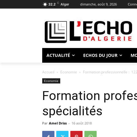
C
dimanche, août 9, 2026
Conne
32.2
Alger
ACTUALITÉ
ECHOS DU JOUR
M
Accueil
Economie
Formation professionnelle : 122
Economie
Formation profes
spécialités
Par
Amel Driss
-
16 août 2018