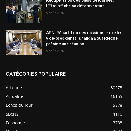
Récupération des biens détournés:
L’Etat affiche sa détermination
5 août 2026
APN: Répartition des missions entre les
vice-présidents: Khalida Boufedeche,
préside une réunion
5 août 2026
CATÉGORIES POPULAIRE
A la une
30275
Actualité
16155
Echos du jour
5878
Sports
4116
Economie
3788