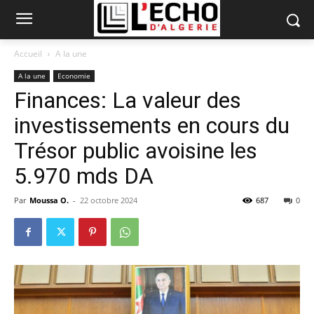
Accueil
A la une
A la une
Economie
Finances: La valeur des
investissements en cours du
Trésor public avoisine les
5.970 mds DA
Par
Moussa O.
-
22 octobre 2024
687
0