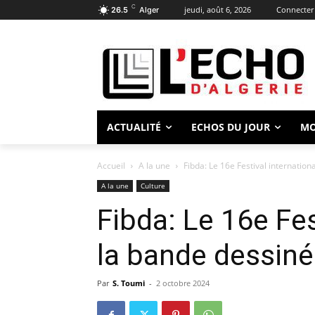
C
jeudi, août 6, 2026
Connecter 
26.5
Alger
ACTUALITÉ
ECHOS DU JOUR
M
Accueil
A la une
Fibda: Le 16e Festival internation
A la une
Culture
Fibda: Le 16e Fes
la bande dessiné
Par
S. Toumi
-
2 octobre 2024