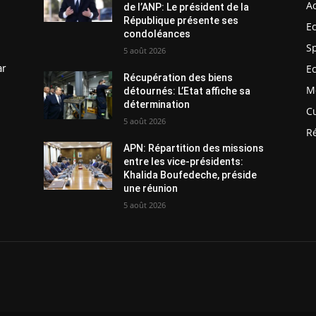
Ac
de l’ANP: Le président de la
République présente ses
E
condoléances
S
5 août 2026
ar
E
Récupération des biens
M
détournés: L’Etat affiche sa
détermination
C
5 août 2026
R
APN: Répartition des missions
entre les vice-présidents:
Khalida Boufedeche, préside
une réunion
5 août 2026