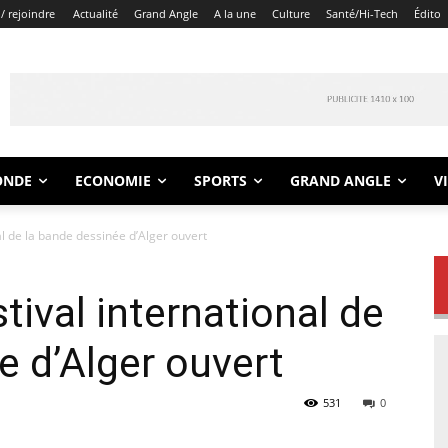
/ rejoindre
Actualité
Grand Angle
A la une
Culture
Santé/Hi-Tech
Édito
ONDE
ECONOMIE
SPORTS
GRAND ANGLE
V
al de la bande dessinée d’Alger ouvert
tival international de
e d’Alger ouvert
531
0