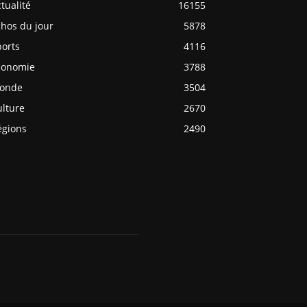
tualité
16155
chos du jour
5878
ports
4116
conomie
3788
onde
3504
ulture
2670
égions
2490