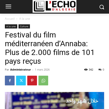
Accueil
A la une
A la une
Culture
Festival du film
méditerranéen d’Annaba:
Plus de 2.000 films de 101
pays reçus
Par
Administrateur
-
1 mars 2026
342
0