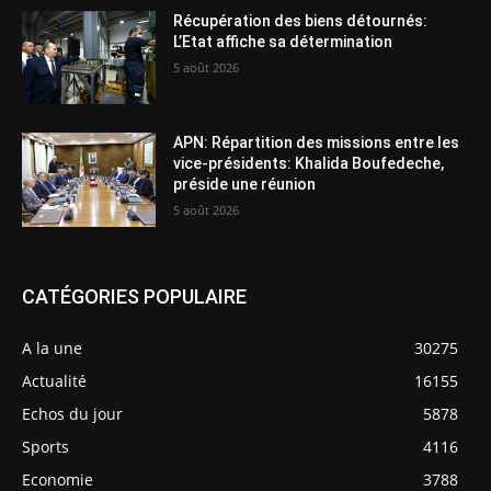
Récupération des biens détournés:
L’Etat affiche sa détermination
5 août 2026
APN: Répartition des missions entre les
vice-présidents: Khalida Boufedeche,
préside une réunion
5 août 2026
CATÉGORIES POPULAIRE
A la une
30275
Actualité
16155
Echos du jour
5878
Sports
4116
Economie
3788