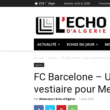
C
samedi, août 8, 2026
Connecte
27.9
Alger
ACTUALITÉ
ECHOS DU JOUR
M
Accueil
Sports
FC Barcelone – Une victoire dans le
Sports
FC Barcelone – U
vestiaire pour M
Par
Rédaction L'Echo d'Algérie
-
1 août 2016