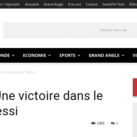
r / rejoindre
Actualité
Grand Angle
A la une
Culture
Santé/Hi-Tech
Édit
ONDE
ECONOMIE
SPORTS
GRAND ANGLE
V
 vestiaire pour Messi
ne victoire dans le
essi
2383
0