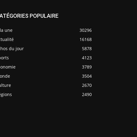
ATÉGORIES POPULAIRE
la une
30296
tualité
16168
chos du jour
5878
ports
4123
conomie
3789
onde
3504
ulture
2670
égions
2490