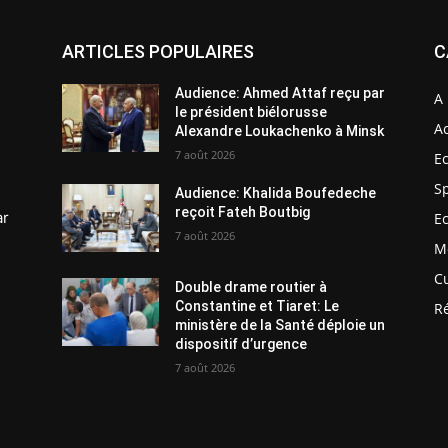
ARTICLES POPULAIRES
C
Audience: Ahmed Attaf reçu par
A 
le président biélorusse
Ac
Alexandre Loukachenko à Minsk
7 août 2026
E
S
Audience: Khalida Boufedeche
reçoit Fateh Boutbig
ar
E
7 août 2026
M
C
Double drame routier à
Constantine et Tiaret: Le
R
ministère de la Santé déploie un
dispositif d’urgence
7 août 2026