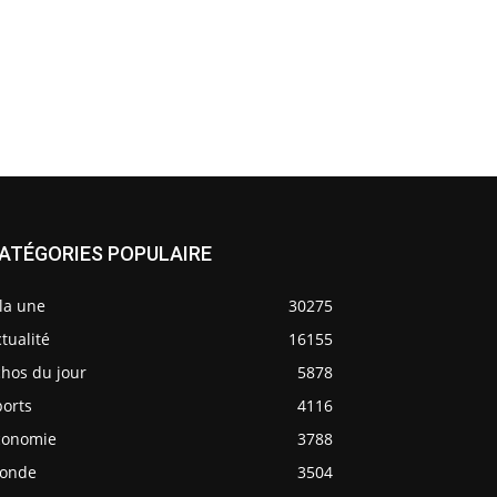
ATÉGORIES POPULAIRE
la une
30275
tualité
16155
chos du jour
5878
ports
4116
conomie
3788
onde
3504