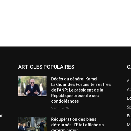
ARTICLES POPULAIRES
C
Décès du général Kamel
A 
Lakhdar des Forces terrestres
Ac
de l’ANP: Le président de la
République présente ses
E
condoléances
S
5 août 2026
ar
E
Récupération des biens
M
détournés: L’Etat affiche sa
détermination