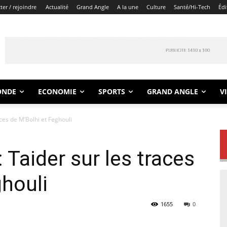
er / rejoindre
Actualité
Grand Angle
A la une
Culture
Santé/Hi-Tech
Édi
ONDE
ECONOMIE
SPORTS
GRAND ANGLE
V
aces de M’Bolhi et Feghouli
 Taider sur les traces
ghouli
1655
0