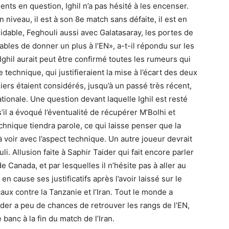
nts en question, Ighil n’a pas hésité à les encenser.
n niveau, il est à son 8e match sans défaite, il est en
idable, Feghouli aussi avec Galatasaray, les portes de
ables de donner un plus à l’EN», a-t-il répondu sur les
 Ighil aurait peut être confirmé toutes les rumeurs qui
 technique, qui justifieraient la mise à l’écart des deux
ers étaient considérés, jusqu’à un passé très récent,
ionale. Une question devant laquelle Ighil est resté
s’il a évoqué l’éventualité de récupérer M’Bolhi et
technique tiendra parole, ce qui laisse penser que la
 voir avec l’aspect technique. Un autre joueur devrait
i. Allusion faite à Saphir Taider qui fait encore parler
de Canada, et par lesquelles il n’hésite pas à aller au
en cause ses justificatifs après l’avoir laissé sur le
x contre la Tanzanie et l’Iran. Tout le monde a
ïder a peu de chances de retrouver les rangs de l’EN,
 banc à la fin du match de l’Iran.