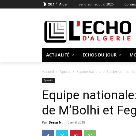
C
vendredi, août 7, 2026
Connect
26.1
Alger
ACTUALITÉ
ECHOS DU JOUR
M
Accueil
Sports
Equipe nationale: Taider sur les tr
Sports
Equipe nationale:
de M’Bolhi et Fe
Par
Bessa N.
-
8 avril 2018