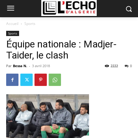
Accueil
Sports
Sports
Équipe nationale : Madjer-
Taider, le clash
Par
Bessa N.
-
3 avril 2018
2222
0