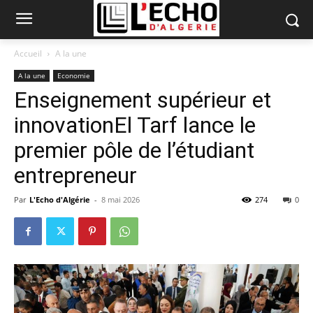
Accueil
A la une
A la une
Economie
Enseignement supérieur et
innovationEl Tarf lance le
premier pôle de l’étudiant
entrepreneur
Par
L'Echo d'Algérie
-
8 mai 2026
274
0