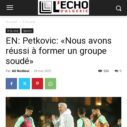
Accueil
A la une
A la une
Sports
EN: Petkovic: «Nous avons
réussi à former un groupe
soudé»
Par
Ali Nezlioui
-
28 mai 2025
524
0