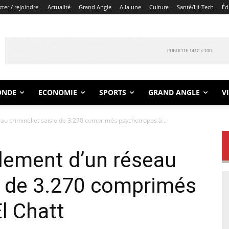
ter / rejoindre
Actualité
Grand Angle
A la une
Culture
Santé/Hi-Tech
Éd
ONDE
ECONOMIE
SPORTS
GRAND ANGLE
V
au criminel et saisie de 3.270 comprimés psychotropes à...
lement d’un réseau
ie de 3.270 comprimés
l Chatt