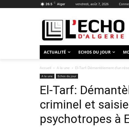
C
vendredi, août 7, 2026
Connec
26.5
Alger
ACTUALITÉ
ECHOS DU JOUR
M
Accueil
A la une
El-Tarf: Démantèlement d’un rése
A la une
Echos du jour
El-Tarf: Démantè
criminel et sais
psychotropes à E