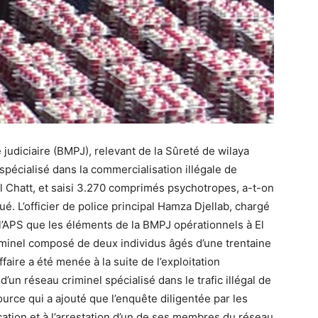
judiciaire (BMPJ), relevant de la Sûreté de wilaya
spécialisé dans la commercialisation illégale de
 Chatt, et saisi 3.270 comprimés psychotropes, a-t-on
. L’officier de police principal Hamza Djellab, chargé
 l’APS que les éléments de la BMPJ opérationnels à El
iminel composé de deux individus âgés d’une trentaine
ffaire a été menée à la suite de l’exploitation
’un réseau criminel spécialisé dans le trafic illégal de
rce qui a ajouté que l’enquête diligentée par les
cation et à l’arrestation d’un de ses membres du réseau