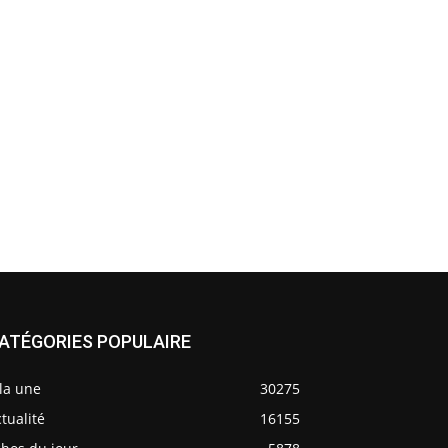
ATÉGORIES POPULAIRE
la une
30275
tualité
16155