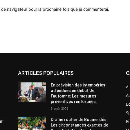
 ce navigateur pour la prochaine fois que je commenterai.
ARTICLES POPULAIRES
C
En prévision des intempéries
A 
attendues en début de
Ac
l’automne: Les mesures
préventives renforcées
E
8 août 2026
S
Drame routier de Boumerdès:
ar
E
Les circonstances exactes de