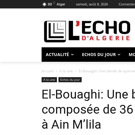
C
samedi, août 8, 2026
Connecter 
30
Alger
ACTUALITÉ
ECHOS DU JOUR
M
Accueil
A la une
El-Bouaghi: Une bande de quartier
A la une
Echos du jour
El-Bouaghi: Une 
composée de 36 i
à Ain M’lila