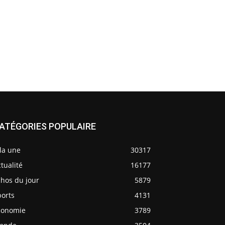
ATÉGORIES POPULAIRE
la une
30317
tualité
16177
chos du jour
5879
ports
4131
conomie
3789