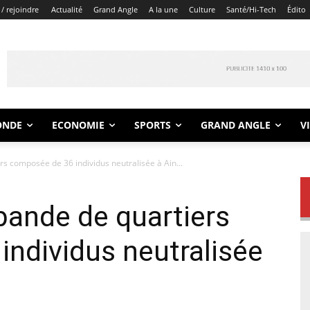
/ rejoindre
Actualité
Grand Angle
A la une
Culture
Santé/Hi-Tech
Édito
ONDE
ECONOMIE
SPORTS
GRAND ANGLE
V
s composée de 36 individus neutralisée à Ain...
bande de quartiers
ndividus neutralisée