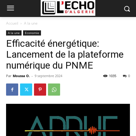
Accueil
A la une
A la une
Economie
Efficacité énergétique:
Lancement de la plateforme
numérique du PNME
Par
Moussa O.
-
9 septembre 2024
1035
0