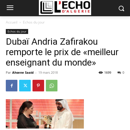
Accueil
Echos du jour
Echos du jour
Dubaï Andria Zafirakou
remporte le prix de «meilleur
enseignant du monde»
Par
Ahsene Saaid
-
19 mars 2018
1699
0