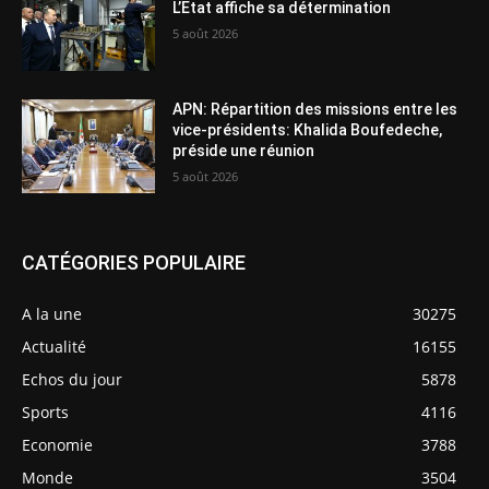
L’Etat affiche sa détermination
5 août 2026
APN: Répartition des missions entre les
vice-présidents: Khalida Boufedeche,
préside une réunion
5 août 2026
CATÉGORIES POPULAIRE
A la une
30275
Actualité
16155
Echos du jour
5878
Sports
4116
Economie
3788
Monde
3504