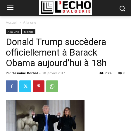
Accueil
A la une
A la une
Monde
Donald Trump succèdera
officiellement à Barack
Obama aujourd’hui à 18h
Par
Yasmine Derbal
-
20 janvier 2017
2086
0