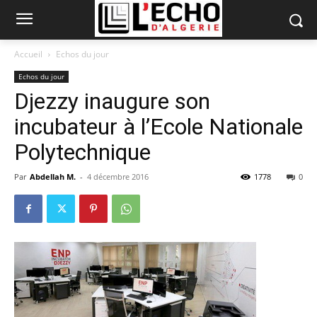
Accueil
Echos du jour
Echos du jour
Djezzy inaugure son
incubateur à l’Ecole Nationale
Polytechnique
Par
Abdellah M.
-
4 décembre 2016
1778
0