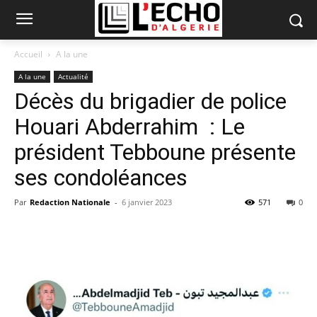
Accueil
A la une
A la une
Actualité
Décès du brigadier de police
Houari Abderrahim : Le
président Tebboune présente
ses condoléances
Par
Redaction Nationale
-
6 janvier 2023
571
0