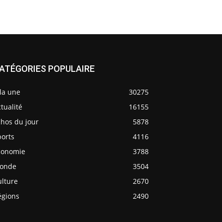
ATÉGORIES POPULAIRE
la une
30275
tualité
16155
chos du jour
5878
ports
4116
conomie
3788
onde
3504
ulture
2670
égions
2490