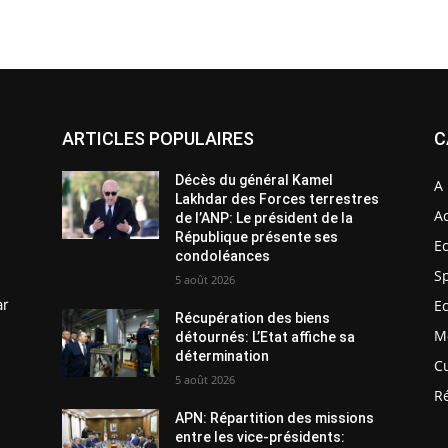
ARTICLES POPULAIRES
C
Décès du général Kamel
A 
Lakhdar des Forces terrestres
Ac
de l’ANP: Le président de la
République présente ses
E
condoléances
S
5 août 2026
ar
E
Récupération des biens
M
détournés: L’Etat affiche sa
détermination
C
5 août 2026
R
APN: Répartition des missions
entre les vice-présidents: