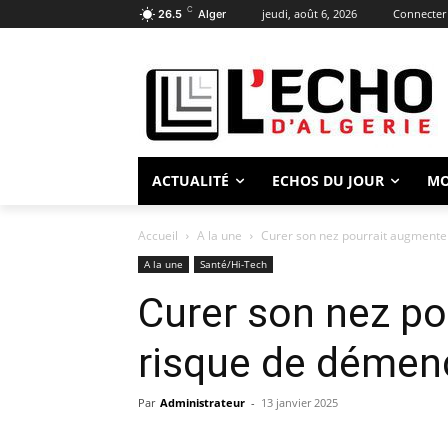
C
jeudi, août 6, 2026
Connecter 
26.5
Alger
ACTUALITÉ
ECHOS DU JOUR
M
Accueil
A la une
Curer son nez pourrait augmen
A la une
Santé/Hi-Tech
Curer son nez po
risque de dé
Par
Administrateur
-
13 janvier 2025