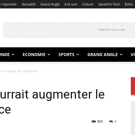
/ rejoindre
Actualité
Grand Angle
A la une
Culture
Santé/Hi-Tech
Édito
ONDE
ECONOMIE
SPORTS
GRAND ANGLE
V
ter le risque de démence
urrait augmenter le
mence
803
0