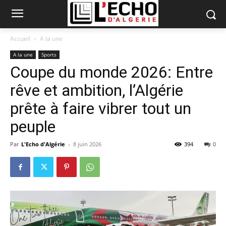
Accueil
A la une
A la une
Sports
Coupe du monde 2026: Entre
rêve et ambition, l’Algérie
prête à faire vibrer tout un
peuple
Par
L'Echo d'Algérie
-
8 juin 2026
394
0