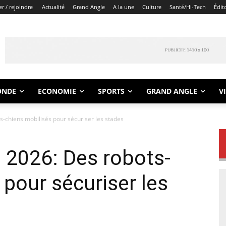
r / rejoindre
Actualité
Grand Angle
A la une
Culture
Santé/Hi-Tech
Édit
ONDE
ECONOMIE
SPORTS
GRAND ANGLE
V
chiens mobilisés pour sécuriser les stades
2026: Des robots-
 pour sécuriser les