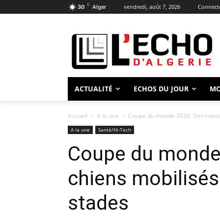
C
vendredi, août 7, 2026
Connecte
30
Alger
ACTUALITÉ
ECHOS DU JOUR
M
Accueil
A la une
Coupe du monde 2026: Des robots-
A la une
Santé/Hi-Tech
Coupe du monde 
chiens mobilisés
stades