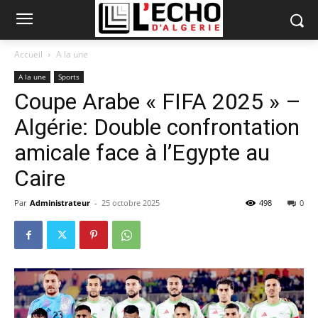
Accueil
A la une
A la une
Sports
Coupe Arabe « FIFA 2025 » –
Algérie: Double confrontation
amicale face à l’Egypte au
Caire
Par
Administrateur
-
25 octobre 2025
498
0