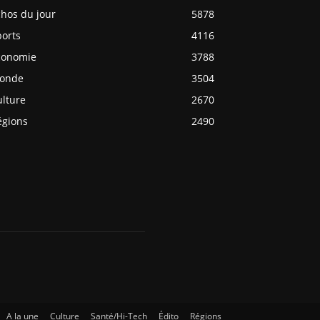
chos du jour
5878
ports
4116
conomie
3788
onde
3504
ulture
2670
égions
2490
A la une
Culture
Santé/Hi-Tech
Édito
Régions