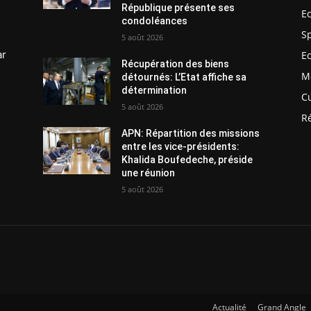
République présente ses
E
condoléances
S
5 août 2026
ar
E
Récupération des biens
M
détournés: L’Etat affiche sa
détermination
C
5 août 2026
R
APN: Répartition des missions
entre les vice-présidents:
Khalida Boufedeche, préside
une réunion
5 août 2026
Actualité
Grand Angle