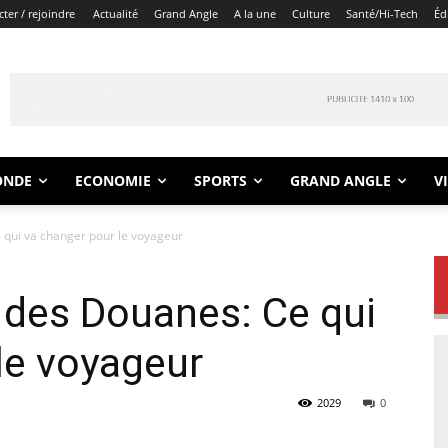
ter / rejoindre
Actualité
Grand Angle
A la une
Culture
Santé/Hi-Tech
Éd
ONDE
ECONOMIE
SPORTS
GRAND ANGLE
V
e qui va changer pour le voyageur
f des Douanes: Ce qui
le voyageur
2029
0