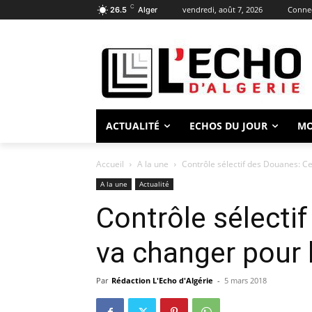
C
vendredi, août 7, 2026
Connec
26.5
Alger
ACTUALITÉ
ECHOS DU JOUR
M
Accueil
A la une
Contrôle sélectif des Douanes: C
A la une
Actualité
Contrôle sélecti
va changer pour 
Par
Rédaction L'Echo d'Algérie
-
5 mars 2018