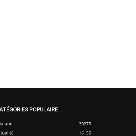
ATÉGORIES POPULAIRE
la une
30275
tualité
16155