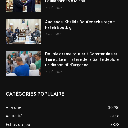
Loukachenko à Minsk
7 août 2026
Audience: Khalida Boufedeche reçoit
Fateh Boutbig
7 août 2026
Double drame routier à Constantine et
Tiaret: Le ministère de la Santé déploie
un dispositif d’urgence
7 août 2026
CATÉGORIES POPULAIRE
A la une
30296
Actualité
16168
Echos du jour
5878