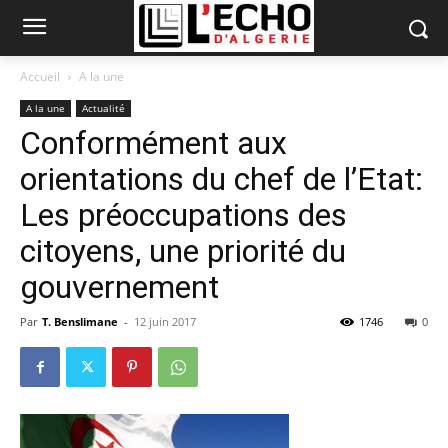
Accueil
A la une
A la une
Actualité
Conformément aux
orientations du chef de l’Etat:
Les préoccupations des
citoyens, une priorité du
gouvernement
Par
T. Benslimane
-
12 juin 2017
1746
0