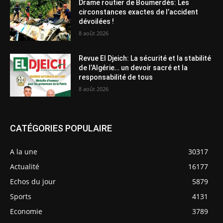
Drame routier de Boumerdès: Les
circonstances exactes de l’accident
dévoilées !
8 août 2026
Revue El Djeich: La sécurité et la stabilité
de l’Algérie… un devoir sacré et la
responsabilité de tous
8 août 2026
CATÉGORIES POPULAIRE
A la une
30317
Actualité
16177
Echos du jour
5879
Sports
4131
Economie
3789