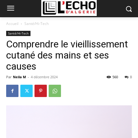
Accueil
Santé/Hi-Tech
Santé/Hi-Tech
Comprendre le vieillissement
cutané des mains et ses
causes
Par
Neila M
-
4 décembre 2024
560
0