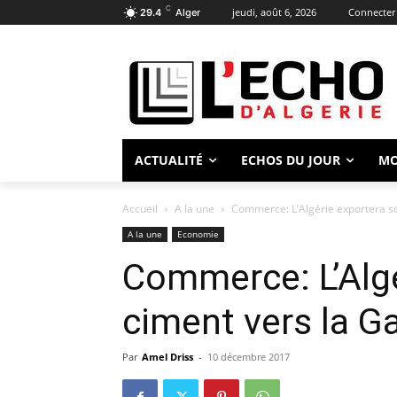
C
jeudi, août 6, 2026
Connecter 
29.4
Alger
ACTUALITÉ
ECHOS DU JOUR
M
Accueil
A la une
Commerce: L’Algérie exportera s
A la une
Economie
Commerce: L’Algé
ciment vers la 
Par
Amel Driss
-
10 décembre 2017