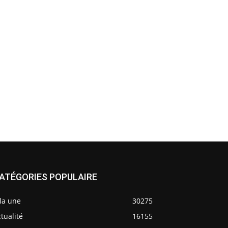
ATÉGORIES POPULAIRE
la une
30275
tualité
16155