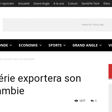
/ rejoindre
Actualité
Grand Angle
A la une
Culture
Santé/Hi-Tech
Édito
ONDE
ECONOMIE
SPORTS
GRAND ANGLE
V
on ciment vers la Gambie
rie exportera son
Gambie
1677
0