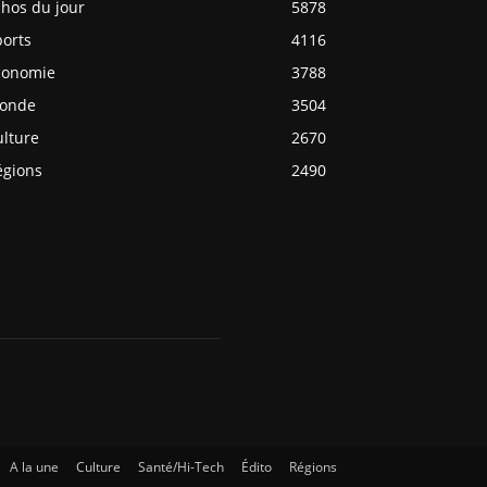
chos du jour
5878
ports
4116
conomie
3788
onde
3504
ulture
2670
égions
2490
A la une
Culture
Santé/Hi-Tech
Édito
Régions