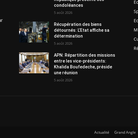
E
condoléances
S
5 août 2026
ar
E
Récupération des biens
M
détournés: L’Etat affiche sa
détermination
C
5 août 2026
R
APN: Répartition des missions
entre les vice-présidents:
Khalida Boufedeche, préside
une réunion
5 août 2026
Actualité
Grand Angle