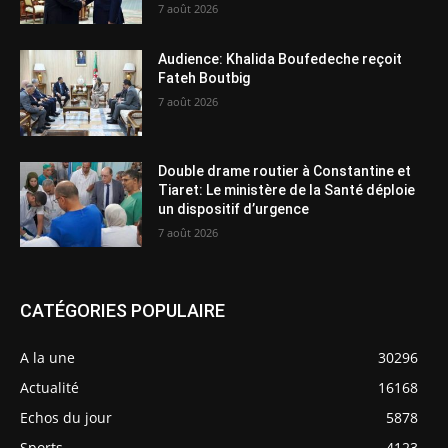
7 août 2026
Audience: Khalida Boufedeche reçoit
Fateh Boutbig
7 août 2026
Double drame routier à Constantine et
Tiaret: Le ministère de la Santé déploie
un dispositif d’urgence
7 août 2026
CATÉGORIES POPULAIRE
A la une
30296
Actualité
16168
Echos du jour
5878
Sports
4123