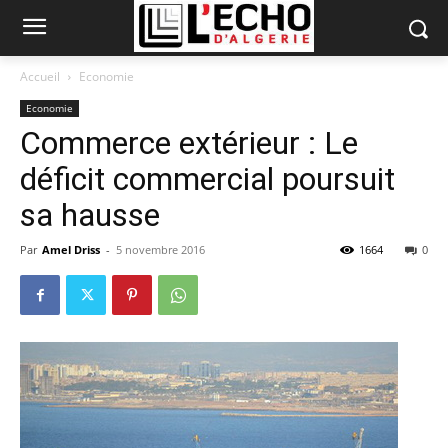
Accueil
Economie
Economie
Commerce extérieur : Le
déficit commercial poursuit
sa hausse
Par
Amel Driss
-
5 novembre 2016
1664
0