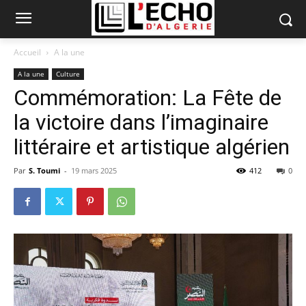
Accueil
A la une
A la une
Culture
Commémoration: La Fête de
la victoire dans l’imaginaire
littéraire et artistique algérien
Par
S. Toumi
-
19 mars 2025
412
0