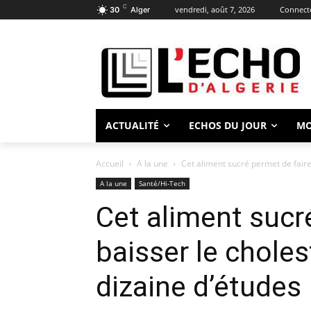
C
vendredi, août 7, 2026
Connecte
30
Alger
ACTUALITÉ
ECHOS DU JOUR
M
Accueil
A la une
Cet aliment sucré permet de faire 
A la une
Santé/Hi-Tech
Cet aliment sucr
baisser le choles
dizaine d’études