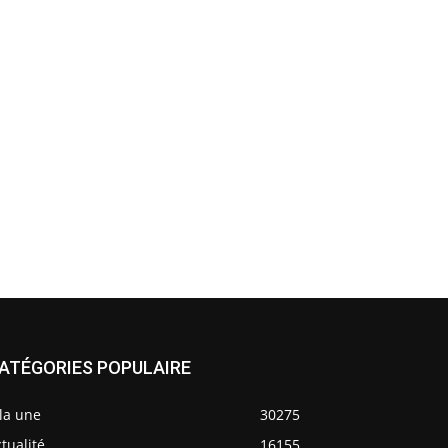
ATÉGORIES POPULAIRE
la une
30275
tualité
16155