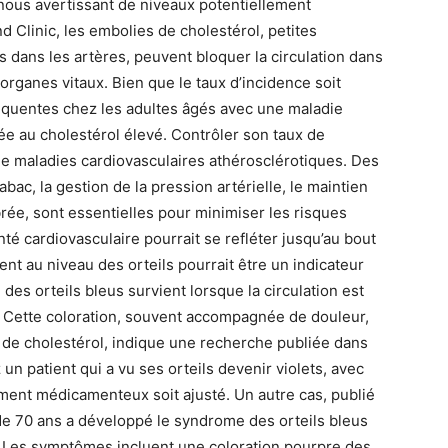
 nous avertissant de niveaux potentiellement
 Clinic, les embolies de cholestérol, petites
s dans les artères, peuvent bloquer la circulation dans
 organes vitaux. Bien que le taux d’incidence soit
réquentes chez les adultes âgés avec une maladie
ée au cholestérol élevé. Contrôler son taux de
 de maladies cardiovasculaires athérosclérotiques. Des
bac, la gestion de la pression artérielle, le maintien
brée, sont essentielles pour minimiser les risques
té cardiovasculaire pourrait se refléter jusqu’au bout
 au niveau des orteils pourrait être un indicateur
es orteils bleus survient lorsque la circulation est
e. Cette coloration, souvent accompagnée de douleur,
 de cholestérol, indique une recherche publiée dans
n patient qui a vu ses orteils devenir violets, avec
ement médicamenteux soit ajusté. Un autre cas, publié
 70 ans a développé le syndrome des orteils bleus
. Les symptômes incluent une coloration pourpre des