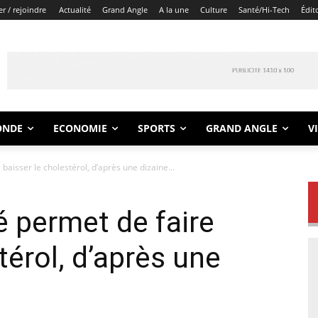
r / rejoindre
Actualité
Grand Angle
A la une
Culture
Santé/Hi-Tech
Édit
ONDE
ECONOMIE
SPORTS
GRAND ANGLE
V
baisser le cholestérol, d’après une dizaine...
é permet de faire
térol, d’après une