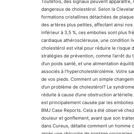
Toutefois, des signaux peuvent apparaître,
dangereux de cholestérol. Selon la Cleveland
formations cristallines détachées de plaque
des artères plus petites, affectant ainsi nos
inférieur à 3,5 %, ces embolies sont plus f
cardiaque athéroscléreuse, une condition li
cholestérol est vital pour réduire le risque
stratégies de prévention, comme l’arrêt du ta
d’un poids santé, et une alimentation équili
associés à l’hypercholestérolémie. Votre san
de vos pieds. Comment un simple changement
d’un problème de cholestérol? Le syndrome d
réduite à cause d’une obstruction artériell
est principalement causée par les embolies
BMJ Case Reports. Cela a été observé chez u
douleur et gonflement, avant que son trait
dans Cureus, détaille comment un homme de
après une chirurgie de pontage coronarien