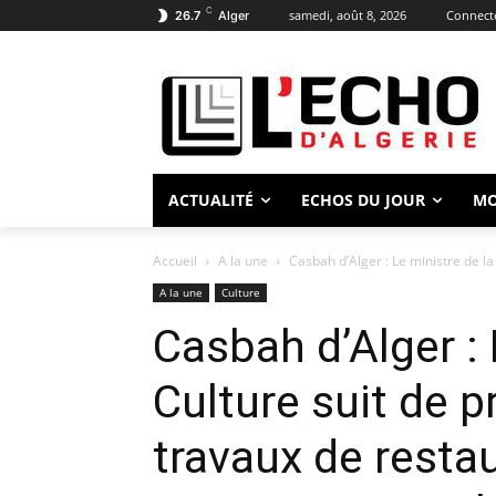
C
samedi, août 8, 2026
Connecte
26.7
Alger
ACTUALITÉ
ECHOS DU JOUR
M
Accueil
A la une
Casbah d’Alger : Le ministre de la
A la une
Culture
Casbah d’Alger : 
Culture suit de 
travaux de restau