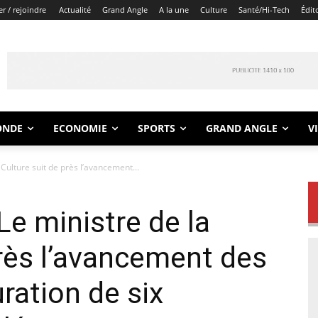
r / rejoindre
Actualité
Grand Angle
A la une
Culture
Santé/Hi-Tech
Édit
ONDE
ECONOMIE
SPORTS
GRAND ANGLE
V
 Culture suit de près l’avancement...
Le ministre de la
près l’avancement des
ration de six