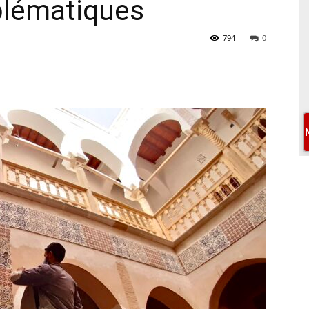
lématiques
794
0