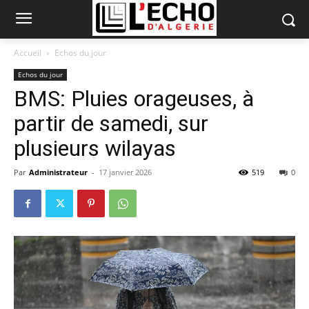
Accueil
Echos du jour
Echos du jour
BMS: Pluies orageuses, à
partir de samedi, sur
plusieurs wilayas
Par
Administrateur
-
17 janvier 2026
519
0