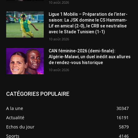
10 août 2026
Ligue 1 Mobilis – Préparation de l’inter-
saison: La JSK domine le CS Hammam-
Lif en amical (2-0), le CRB se neutralise
avec le Stade Tunisien (1-1)
10 août 2026
CAN féminine-2026 (demi-finale):
Algérie-Malawi, un duel inédit aux allures
de rendez-vous historique
10 août 2026
CATÉGORIES POPULAIRE
A la une
30347
Actualité
16191
Echos du jour
5879
Sports
4146