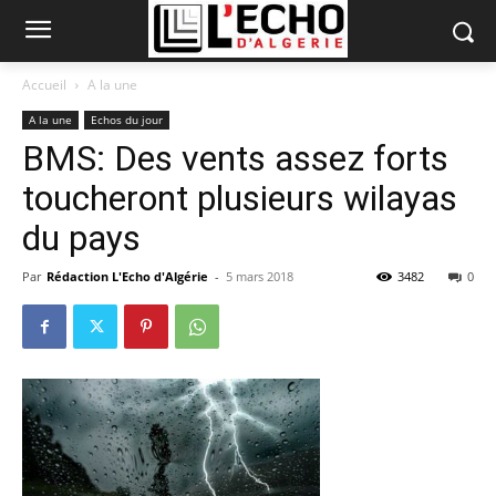
Accueil
A la une
A la une
Echos du jour
BMS: Des vents assez forts
toucheront plusieurs wilayas
du pays
Par
Rédaction L'Echo d'Algérie
-
5 mars 2018
3482
0