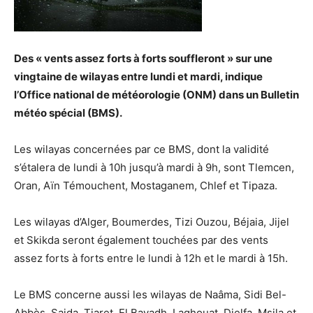
Des « vents assez forts à forts souffleront » sur une
vingtaine de wilayas entre lundi et mardi, indique
l’Office national de météorologie (ONM) dans un Bulletin
météo spécial (BMS).
Les wilayas concernées par ce BMS, dont la validité
s’étalera de lundi à 10h jusqu’à mardi à 9h, sont Tlemcen,
Oran, Aïn Témouchent, Mostaganem, Chlef et Tipaza.
Les wilayas d’Alger, Boumerdes, Tizi Ouzou, Béjaia, Jijel
et Skikda seront également touchées par des vents
assez forts à forts entre le lundi à 12h et le mardi à 15h.
Le BMS concerne aussi les wilayas de Naâma, Sidi Bel-
Abbès, Saida, Tiaret, El Bayadh, Laghouat, Djelfa, Msila et