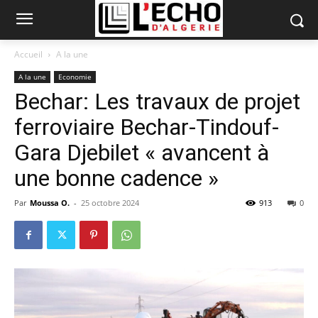
Accueil
A la une
A la une
Economie
Bechar: Les travaux de projet
ferroviaire Bechar-Tindouf-
Gara Djebilet « avancent à
une bonne cadence »
Par
Moussa O.
-
25 octobre 2024
913
0