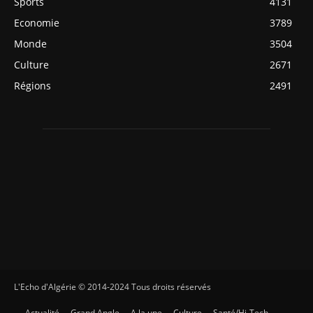
Sports
4131
Economie
3789
Monde
3504
Culture
2671
Régions
2491
L'Echo d'Algérie © 2014-2024 Tous droits réservés
Actualité
Grand Angle
A la une
Culture
Santé/Hi-Tech