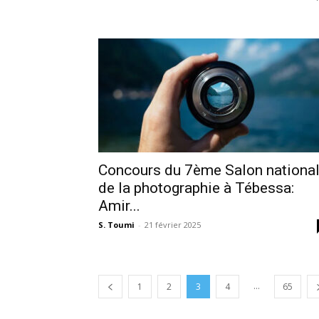
Concours du 7ème Salon nationa
de la photographie à Tébessa:
Amir...
S. Toumi
-
21 février 2025
...
1
2
3
4
65