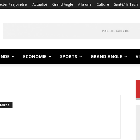
cter / rejoindre
Actualité
Grand Angle
A la une
Culture
Santé/Hi-Tech
NDE
ECONOMIE
SPORTS
GRAND ANGLE
V
aires