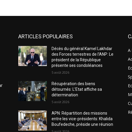
ARTICLES POPULAIRES
C
Décès du général Kamel Lakhdar
A 
des Forces terrestres de l’ANP: Le
Ac
président de la République
présente ses condoléances
Ec
5 août 2026
Sp
Récupération des biens
ar
E
détournés: L’Etat affiche sa
M
détermination
5 août 2026
Cu
R
APN: Répartition des missions
entre les vice-présidents: Khalida
Boufedeche, préside une réunion
5 août 2026