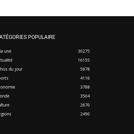
ATÉGORIES POPULAIRE
la une
30275
tualité
16155
hos du jour
5878
orts
4116
conomie
3788
onde
3504
lture
2670
égions
2490