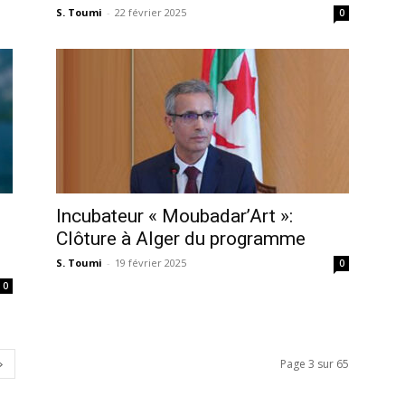
S. Toumi
-
22 février 2025
0
l
Incubateur « Moubadar’Art »:
Clôture à Alger du programme
S. Toumi
-
19 février 2025
0
0
Page 3 sur 65