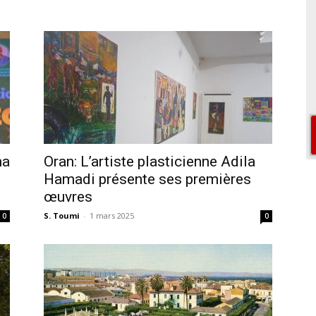
ma
Oran: L’artiste plasticienne Adila
Hamadi présente ses premières
œuvres
S. Toumi
-
1 mars 2025
0
0