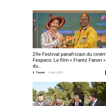
29e Festival panafricain du ciné
Fespaco: Le film « Frantz Fanon »
du...
S. Toumi
-
2 mars 2025