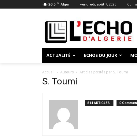
C
vendredi, août 7, 2026
Conne
26.5
Alger
ACTUALITÉ
ECHOS DU JOUR
MO
Accueil
Auteurs
Articles postés par S. Toumi
S. Toumi
514 ARTICLES
0 Comment