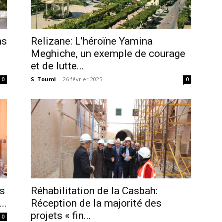
ns
Relizane: L’héroïne Yamina
Meghiche, un exemple de courage
et de lutte...
S. Toumi
-
26 février 2025
0
0
es
Réhabilitation de la Casbah:
..
Réception de la majorité des
projets « fin...
0