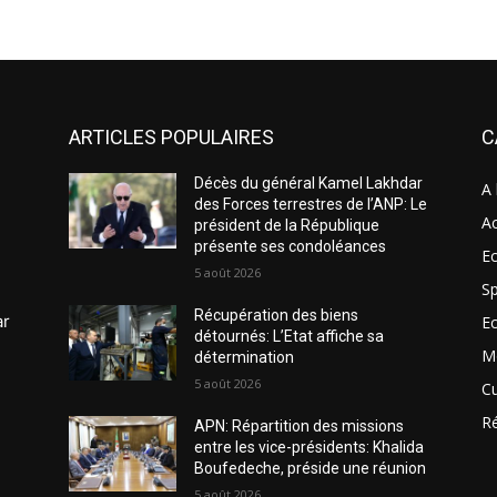
ARTICLES POPULAIRES
C
Décès du général Kamel Lakhdar
A 
des Forces terrestres de l’ANP: Le
Ac
président de la République
présente ses condoléances
Ec
5 août 2026
Sp
Récupération des biens
ar
E
détournés: L’Etat affiche sa
M
détermination
5 août 2026
Cu
R
APN: Répartition des missions
entre les vice-présidents: Khalida
Boufedeche, préside une réunion
5 août 2026