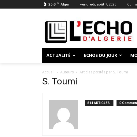
C
vendredi, août 7, 2026
Conne
25.6
Alger
ACTUALITÉ
ECHOS DU JOUR
MO
Accueil
Auteurs
Articles postés par S. Toumi
S. Toumi
514 ARTICLES
0 Comment