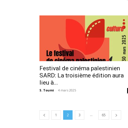
Festival de cinéma palestinien
SARD: La troisième édition aura
lieu à...
S. Toumi
-
4 mars 2025
...
1
2
3
65