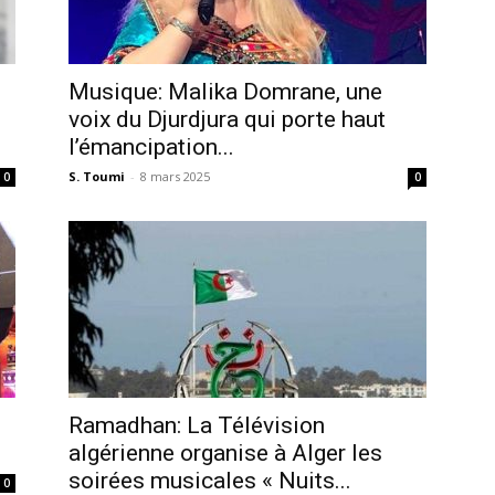
Musique: Malika Domrane, une
voix du Djurdjura qui porte haut
l’émancipation...
S. Toumi
-
8 mars 2025
0
0
Ramadhan: La Télévision
algérienne organise à Alger les
soirées musicales « Nuits...
0