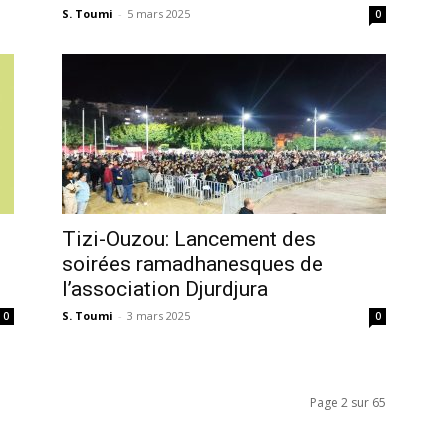
S. Toumi
-
5 mars 2025
0
Tizi-Ouzou: Lancement des
soirées ramadhanesques de
l’association Djurdjura
S. Toumi
-
3 mars 2025
0
0
Page 2 sur 65