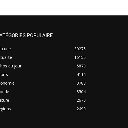
ATÉGORIES POPULAIRE
la une
30275
tualité
16155
hos du jour
5878
orts
4116
conomie
3788
onde
3504
lture
2670
égions
2490