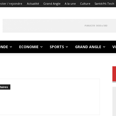
cter / rejoindre
Actualité
Grand Angle
A la une
Culture
Santé/Hi-Tech
NDE
ECONOMIE
SPORTS
GRAND ANGLE
V
aires