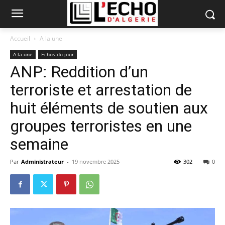
Accueil
A la une
A la une
Echos du jour
ANP: Reddition d’un
terroriste et arrestation de
huit éléments de soutien aux
groupes terroristes en une
semaine
Par
Administrateur
-
19 novembre 2025
302
0