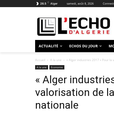
C
samedi, août 8, 2026
Connecte
26.5
Alger
ACTUALITÉ
ECHOS DU JOUR
M
Accueil
A la une
« Alger industries 2017 » Pour la 
A la une
Economie
« Alger industrie
valorisation de l
nationale