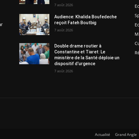
7 août 2026
E
S
Audience: Khalida Boufedeche
reçoit Fateh Boutbig
ar
E
7 août 2026
M
C
Double drame routier à
Constantine et Tiaret: Le
R
ministère de la Santé déploie un
dispositif d’urgence
7 août 2026
Actualité
Grand Angle