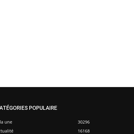
ATÉGORIES POPULAIRE
la une
30296
tualité
16168