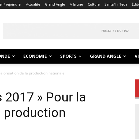
r / rejoindre
Actualité
Grand Angle
A la une
Culture
Santé/Hi-Tech
Édit
ONDE
ECONOMIE
SPORTS
GRAND ANGLE
V
valorisation de la production nationale
s 2017 » Pour la
a production