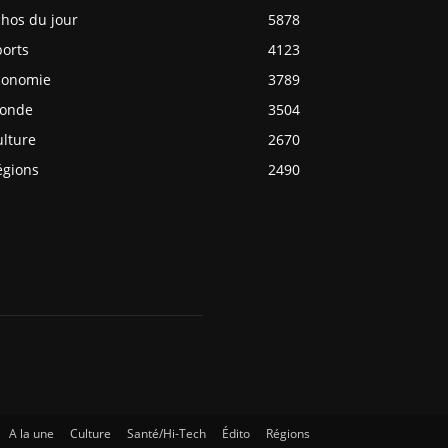
chos du jour
5878
ports
4123
conomie
3789
onde
3504
ulture
2670
égions
2490
A la une
Culture
Santé/Hi-Tech
Édito
Régions