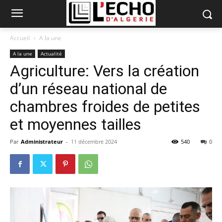
Accueil
A la une
A la une
Actualité
Agriculture: Vers la création
d’un réseau national de
chambres froides de petites
et moyennes tailles
Par
Administrateur
-
11 décembre 2024
540
0