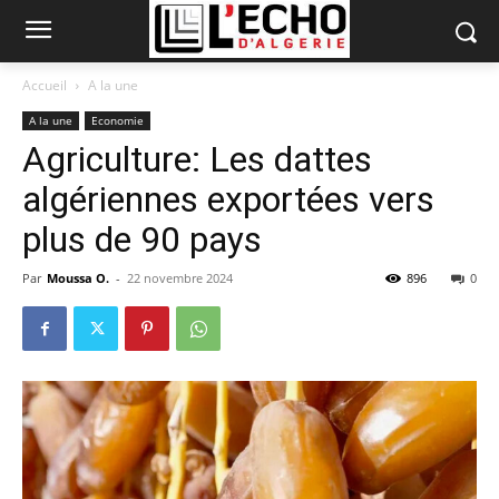
Accueil
A la une
A la une
Economie
Agriculture: Les dattes
algériennes exportées vers
plus de 90 pays
Par
Moussa O.
-
22 novembre 2024
896
0