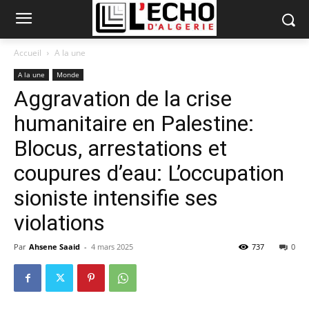
Accueil
A la une
A la une
Monde
Aggravation de la crise
humanitaire en Palestine:
Blocus, arrestations et
coupures d’eau: L’occupation
sioniste intensifie ses
violations
Par
Ahsene Saaid
-
4 mars 2025
737
0