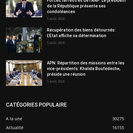
Forces terrestres de l’ANP: Le président
de la République présente ses
condoléances
5 août 2026
Récupération des biens détournés:
L’Etat affiche sa détermination
5 août 2026
APN: Répartition des missions entre les
vice-présidents: Khalida Boufedeche,
préside une réunion
5 août 2026
CATÉGORIES POPULAIRE
A la une
30275
Actualité
16155