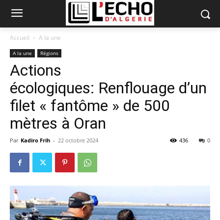
Accueil
A la une
A la une
Régions
Actions
écologiques: Renflouage d’un
filet « fantôme » de 500
mètres à Oran
Par
Kadiro Frih
-
22 octobre 2024
436
0