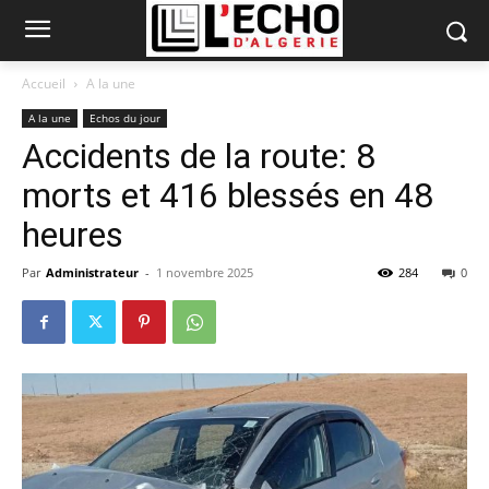
Accueil
A la une
A la une
Echos du jour
Accidents de la route: 8
morts et 416 blessés en 48
heures
Par
Administrateur
-
1 novembre 2025
284
0