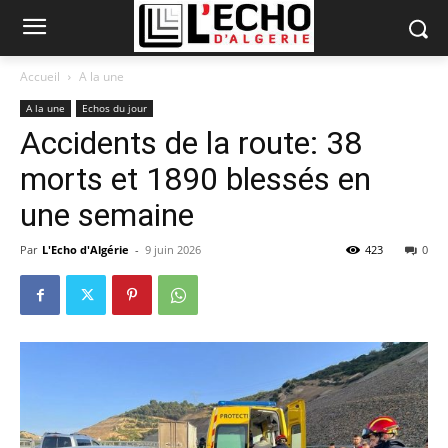
Accueil
A la une
A la une
Echos du jour
Accidents de la route: 38
morts et 1890 blessés en
une semaine
Par
L'Echo d'Algérie
-
9 juin 2026
423
0