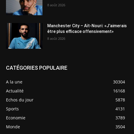
8 août 2026
Manchester City – Aït-Nouri: «J’aimerais
être plus efficace offensivement»
8 août 2026
CATÉGORIES POPULAIRE
A la une
30304
Actualité
16168
Echos du jour
5878
Sports
4131
Economie
3789
Monde
3504