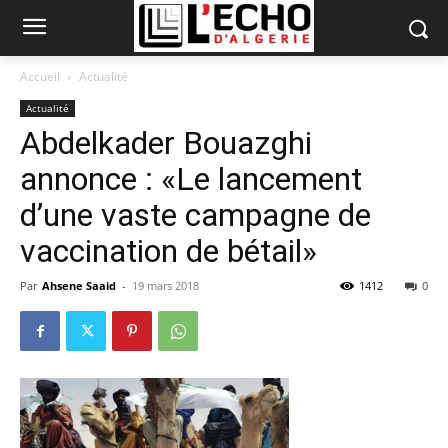
Accueil
Actualité
Actualité
Abdelkader Bouazghi
annonce : «Le lancement
d’une vaste campagne de
vaccination de bétail»
Par
Ahsene Saaid
-
19 mars 2018
1412
0