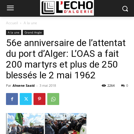
Accueil
A la une
A la une
Grand Angle
56e anniversaire de l’attentat
du port d’Alger: L’OAS a fait
200 martyrs et plus de 250
blessés le 2 mai 1962
Par
Ahsene Saaid
-
3 mai 2018
2264
0