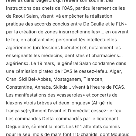
retentis dans l’Algérois qui retient son souffle. Les
instructions des chefs de l’OAS, particulièrement celles
de Raoul Salan, visent «à empêcher la réalisation
pratique des accords conclus entre De Gaulle et le FLN»
par la création de zones insurrectionnelles»… en ouvrant
le feu, en abattant «les personnalités intellectuelles
algériennes (professions libérales) et, notamment les
enseignants les médecins, dentistes et pharmaciens…
algériens». Le 19 mars, le général Salan condamne dans
une «émission pirate» de l’OAS le cessez-lefeu. Alger,
Oran, Sidi Bel-Abbès, Mostaganem, Tlemcen,
Constantine, Annaba, Skikda… vivent à l’heure de l’OAS.
Les manifestations des «casseroles» et concerts de
klaxons «trois brèves et deux longues» (Al-gé-rie
française)rythment l’avant et l’immédiat cessez-le-feu.
Les commandos Delta, commandés par le lieutenant
Degueldre, sèment la mort. Les 611 attentats commis
pour le seul mois de mars font 110 chahids, dont Mouloud