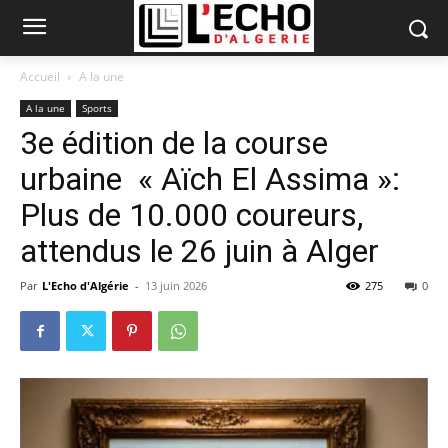
Accueil
A la une
A la une
Sports
3e édition de la course
urbaine « Aïch El Assima »:
Plus de 10.000 coureurs,
attendus le 26 juin à Alger
Par
L'Echo d'Algérie
-
13 juin 2026
275
0